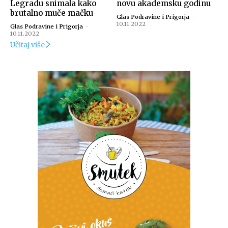
Legradu snimala kako
novu akademsku godinu
brutalno muče mačku
Glas Podravine i Prigorja
-
10.11.2022
Glas Podravine i Prigorja
-
10.11.2022
Učitaj više