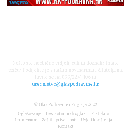
Nešto ste neobično vidjeli, čuli ili doznali? Imate
priču? Podijelite je s našim novinarima i čitateljima.
Javite se na 099/2274-106 ili
urednistvo@glaspodravine.hr
© Glas Podravine i Prigorja 2022
Oglašavanje
Besplatni mali oglasi
Pretplata
Impressum
Zaštita privatnosti
Uvjeti korištenja
Kontakt