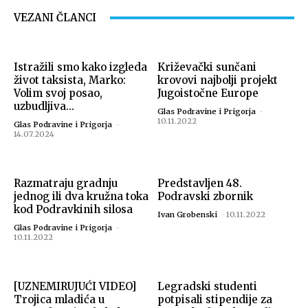
VEZANI ČLANCI
Istražili smo kako izgleda
Križevački sunčani
život taksista, Marko:
krovovi najbolji projekt
Volim svoj posao,
Jugoistočne Europe
uzbudljiva...
Glas Podravine i Prigorja
-
10.11.2022
Glas Podravine i Prigorja
-
14.07.2024
Razmatraju gradnju
Predstavljen 48.
jednog ili dva kružna toka
Podravski zbornik
kod Podravkinih silosa
Ivan Grobenski
-
10.11.2022
Glas Podravine i Prigorja
-
10.11.2022
[UZNEMIRUJUĆI VIDEO]
Legradski studenti
Trojica mladića u
potpisali stipendije za