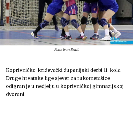
Foto: Ivan Brkić
Koprivničko-križevački županijski derbi 11. kola
Druge hrvatske lige sjever za rukometašice
odigran je u nedjelju u koprivničkoj gimnazijskoj
dvorani.