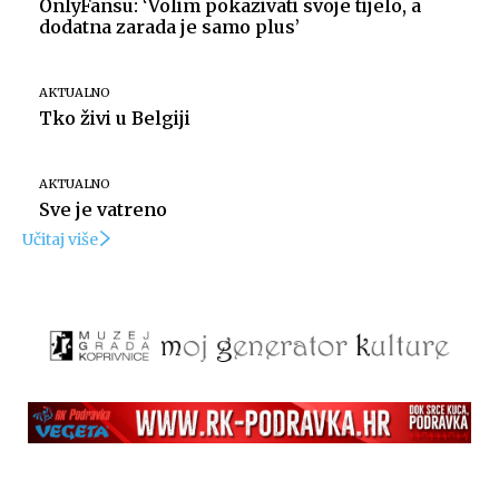
OnlyFansu: ‘Volim pokazivati svoje tijelo, a
dodatna zarada je samo plus’
AKTUALNO
Tko živi u Belgiji
AKTUALNO
Sve je vatreno
Učitaj više