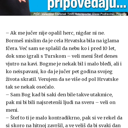
– Ak me jučer nije opalil herc, nigdar ni ne.
Bormeš mislim da je cela Hrvatska bila na iglama
fčera. Već sam se splašil da nebu ko i pred 10 let,
dok smo igrali s Turskom – veli meni Štef denes
vjutro na kavi. Bogme je nekak bil i malo bleđi, ali i
ko neispavani, ko da je jučer pet godina svojeg
života skratil. Verujem da se više od pol Hrvatske
tak se nekak osećalo.
– Sam Bog kad bi saki den bile takve utakmice,
pak mi bi bili najsretenši ljudi na sveru – veli on
meni.
– Štef to ti je malo kontradikrno, pak si ve rekel da
si skoro na hitnoj završil, a ve veliš da bi svaki dan