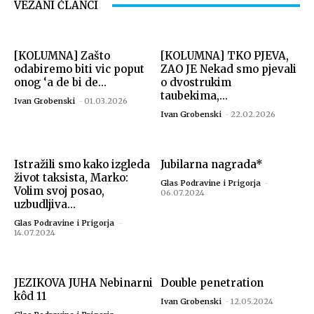
VEZANI ČLANCI
[KOLUMNA] Zašto
[KOLUMNA] TKO PJEVA,
odabiremo biti vic poput
ZAO JE Nekad smo pjevali
onog ‘a de bi de...
o dvostrukim
taubekima,...
Ivan Grobenski
-
01.03.2026
Ivan Grobenski
-
22.02.2026
Istražili smo kako izgleda
Jubilarna nagrada*
život taksista, Marko:
Glas Podravine i Prigorja
-
Volim svoj posao,
06.07.2024
uzbudljiva...
Glas Podravine i Prigorja
-
14.07.2024
JEZIKOVA JUHA Nebinarni
Double penetration
kôd 11
Ivan Grobenski
-
12.05.2024