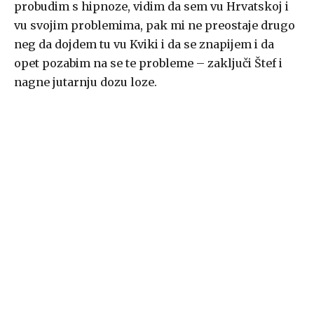
probudim s hipnoze, vidim da sem vu Hrvatskoj i
vu svojim problemima, pak mi ne preostaje drugo
neg da dojdem tu vu Kviki i da se znapijem i da
opet pozabim na se te probleme – zaključi Štef i
nagne jutarnju dozu loze.