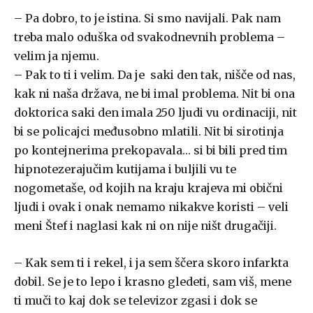
– Pa dobro, to je istina. Si smo navijali. Pak nam
treba malo oduška od svakodnevnih problema –
velim ja njemu.
– Pak to ti i velim. Da je saki den tak, nišče od nas,
kak ni naša država, ne bi imal problema. Nit bi ona
doktorica saki den imala 250 ljudi vu ordinaciji, nit
bi se policajci međusobno mlatili. Nit bi sirotinja
po kontejnerima prekopavala… si bi bili pred tim
hipnotezerajučim kutijama i buljili vu te
nogometaše, od kojih na kraju krajeva mi obični
ljudi i ovak i onak nemamo nikakve koristi – veli
meni Štef i naglasi kak ni on nije ništ drugačiji.
– Kak sem ti i rekel, i ja sem ščera skoro infarkta
dobil. Se je to lepo i krasno gledeti, sam viš, mene
ti muči to kaj dok se televizor zgasi i dok se