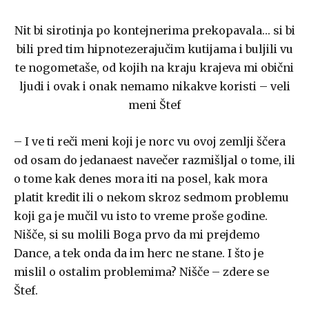
Nit bi sirotinja po kontejnerima prekopavala… si bi
bili pred tim hipnotezerajučim kutijama i buljili vu
te nogometaše, od kojih na kraju krajeva mi obični
ljudi i ovak i onak nemamo nikakve koristi – veli
meni Štef
– I ve ti reči meni koji je norc vu ovoj zemlji ščera
od osam do jedanaest navečer razmišljal o tome, ili
o tome kak denes mora iti na posel, kak mora
platit kredit ili o nekom skroz sedmom problemu
koji ga je mučil vu isto to vreme proše godine.
Nišče, si su molili Boga prvo da mi prejdemo
Dance, a tek onda da im herc ne stane. I što je
mislil o ostalim problemima? Nišče – zdere se
Štef.