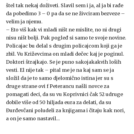
štel tak nekaj doživeti. Slavil sem i ja, al ja bi rađe
da pobedimo 3 – 0 pa da se ne živciram bezveze –
velim ja njemu.
– Eto viš kak vi mladi ništ ne mislite, no ni drugi
nisu ništ bolji. Pak pogleđ si samo te svoje novine.
Policajac bu delal s drugim policajcom koji ga je
zbil. Vu Križevcima on mladi dečec kaj je poginul.
Doktori štrajkajo. Se je puno sakojakakvih loših
vesti. El nije tak – pital me je na kaj sam se ja
složil da je to samo djelomično istina jer su s
druge strane ovi f Peterancu našli novce za
pomagati deci, da su vu Koprivnici čak 52 udruge
dobile više od 50 hiljada eura za delati, da su
Đurđevčani poludeli za knjigama i čitaju kak nori,
a on je samo nastavil…