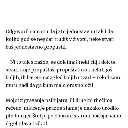
Odgovoril sam mu da je to jednostavno tak i da
kolko god se negdar trudiš v životu, neke stvari
buš jednostavno propustil.
– Ni to tak strašno, se dok imaš neki cilj i dok te
stvari koje propuštaš, propuštaš radi nekih još
boljih, ili barem naizgled boljih stvari – rekel sam
mu u nadi da ga bum malo oraspoložil.
Moje izigravanja psihijatra, ili drugim riječima
rečeno, mlaćenje prazne slame je nekako urodilo
plodom jer Štef je po dobrom starom običaju samo
digel glavu i viknl.