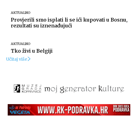
AKTUALNO
Provjerili smo isplati li se ići kupovati u Bosnu,
rezultati su iznenađujući
AKTUALNO
Tko živi u Belgiji
Učitaj više