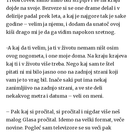
Treba čovek samo malo biti strpljiv i se na kraju
dojde na svoje. Bezveze si se one drame delal i v
delirije padal prek leta, a kaj je najgore tak je sake
godine – velim ja njemu, i dodam da unatoč ovoj
kiši drago mi je da ga vidim napokon sretnog.
-A kaj da ti velim, ja ti v životu nemam ništ osim
ovog nogometa, i one moje doma. Na kraju krajeva
kaj ti i v životu više treba. Nego kaj sam te štel
pitati ni mi bilo jasno ono na zadnjoj strani koji
vam je to vrag bil. Inače saki put ima nekaj
zanimljiivo na zadnjo strani, a ve ste deli
nekakvog metra i datuma – veli on meni.
– Pak kaj si pročital, si pročital i nigdar više neš
malog Glasa pročital. Idemo na velki format, veče
novine. Pogleć sam televizore se su veći pak