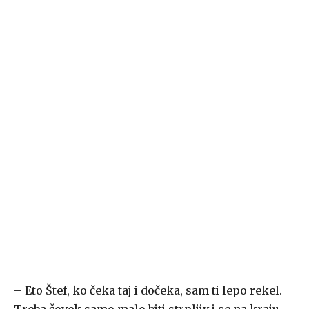
– Eto Štef, ko čeka taj i dočeka, sam ti lepo rekel.