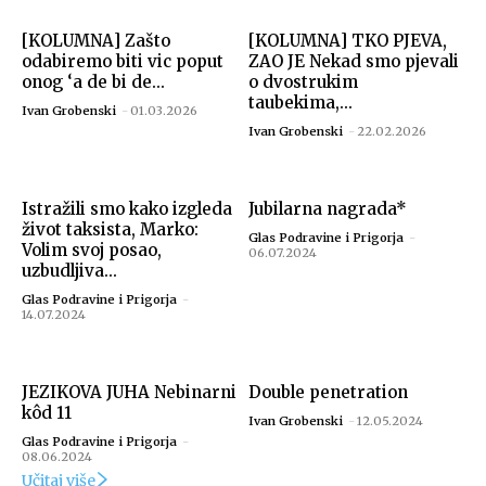
[KOLUMNA] Zašto
[KOLUMNA] TKO PJEVA,
odabiremo biti vic poput
ZAO JE Nekad smo pjevali
onog ‘a de bi de...
o dvostrukim
taubekima,...
Ivan Grobenski
-
01.03.2026
Ivan Grobenski
-
22.02.2026
Istražili smo kako izgleda
Jubilarna nagrada*
život taksista, Marko:
Glas Podravine i Prigorja
-
Volim svoj posao,
06.07.2024
uzbudljiva...
Glas Podravine i Prigorja
-
14.07.2024
JEZIKOVA JUHA Nebinarni
Double penetration
kôd 11
Ivan Grobenski
-
12.05.2024
Glas Podravine i Prigorja
-
08.06.2024
Učitaj više