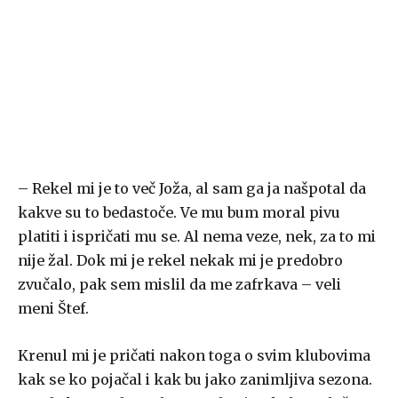
– Rekel mi je to več Joža, al sam ga ja našpotal da
kakve su to bedastoče. Ve mu bum moral pivu
platiti i ispričati mu se. Al nema veze, nek, za to mi
nije žal. Dok mi je rekel nekak mi je predobro
zvučalo, pak sem mislil da me zafrkava – veli
meni Štef.
Krenul mi je pričati nakon toga o svim klubovima
kak se ko pojačal i kak bu jako zanimljiva sezona.