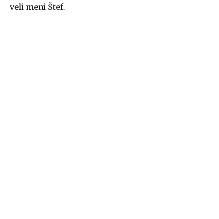
veli meni Štef.