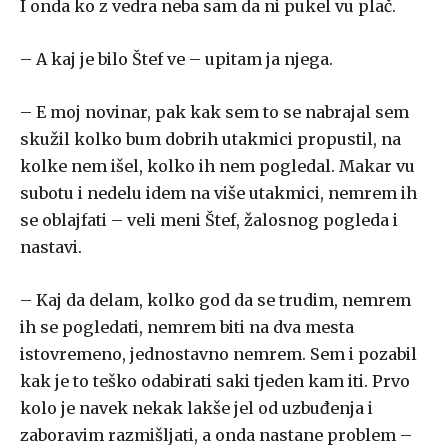
I onda ko z vedra neba sam da ni pukel vu plač.
– A kaj je bilo Štef ve – upitam ja njega.
– E moj novinar, pak kak sem to se nabrajal sem
skužil kolko bum dobrih utakmici propustil, na
kolke nem išel, kolko ih nem pogledal. Makar vu
subotu i nedelu idem na više utakmici, nemrem ih
se oblajfati – veli meni Štef, žalosnog pogleda i
nastavi.
– Kaj da delam, kolko god da se trudim, nemrem
ih se pogledati, nemrem biti na dva mesta
istovremeno, jednostavno nemrem. Sem i pozabil
kak je to teško odabirati saki tjeden kam iti. Prvo
kolo je navek nekak lakše jel od uzbuđenja i
zaboravim razmišljati, a onda nastane problem –