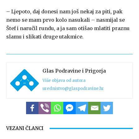
– Ljepoto, daj donesi nam još nekaj za piti, pak
nemo se mam prvo kolo nasukali – nasmijal se
Štef i naručil rundu, a ja sam otišao mlatiti praznu
slamu i slikati druge utakmice.
Glas Podravine i Prigorja
Više objava od autora
urednistvo@glaspodravine.hr
VEZANI ČLANCI