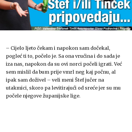
– Cijelo ljeto čekam i napokon sam dočekal,
pogleć ti to, počelo je. Sa ona vrućina i do sada je
iza nas, napokon da su ovi norci počeli igrati. Već
sem mislil da bum prije vmrl neg kaj počnu, al
ipak sam doživel – veli meni Štef jučer na
utakmici, skoro pa levitirajući od sreće jer su mu
počele njegove županijske lige.