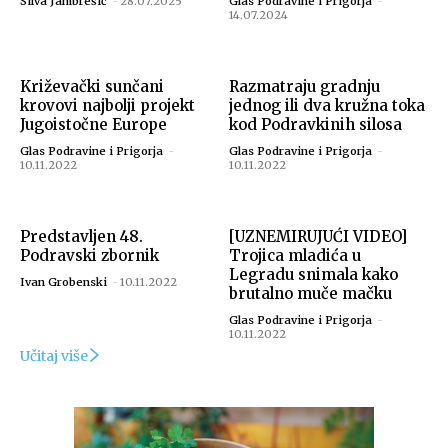
Silva Jambrešić
-
28.07.2025
Glas Podravine i Prigorja
-
14.07.2024
Križevački sunčani
Razmatraju gradnju
krovovi najbolji projekt
jednog ili dva kružna toka
Jugoistočne Europe
kod Podravkinih silosa
Glas Podravine i Prigorja
-
Glas Podravine i Prigorja
-
10.11.2022
10.11.2022
Predstavljen 48.
[UZNEMIRUJUĆI VIDEO]
Podravski zbornik
Trojica mladića u
Legradu snimala kako
Ivan Grobenski
-
10.11.2022
brutalno muče mačku
Glas Podravine i Prigorja
-
10.11.2022
Učitaj više