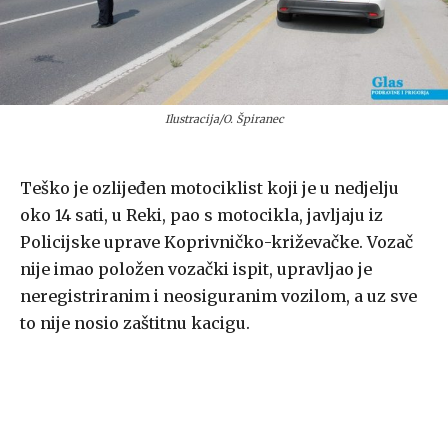
Ilustracija/O. Špiranec
Teško je ozlijeđen motociklist koji je u nedjelju
oko 14 sati, u Reki, pao s motocikla, javljaju iz
Policijske uprave Koprivničko-križevačke. Vozač
nije imao položen vozački ispit, upravljao je
neregistriranim i neosiguranim vozilom, a uz sve
to nije nosio zaštitnu kacigu.