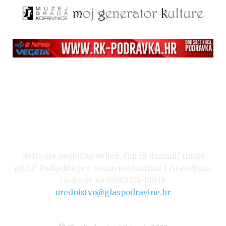
Nešto ste neobično vidjeli, čuli ili doznali? Imate
priču? Podijelite je s našim novinarima i čitateljima.
Javite se na 099/2274-106 ili
urednistvo@glaspodravine.hr