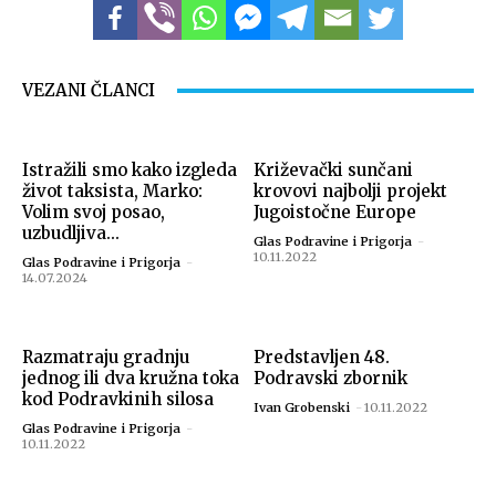
VEZANI ČLANCI
Istražili smo kako izgleda
Križevački sunčani
život taksista, Marko:
krovovi najbolji projekt
Volim svoj posao,
Jugoistočne Europe
uzbudljiva...
Glas Podravine i Prigorja
-
10.11.2022
Glas Podravine i Prigorja
-
14.07.2024
Razmatraju gradnju
Predstavljen 48.
jednog ili dva kružna toka
Podravski zbornik
kod Podravkinih silosa
Ivan Grobenski
-
10.11.2022
Glas Podravine i Prigorja
-
10.11.2022