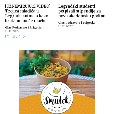
[UZNEMIRUJUĆI VIDEO]
Legradski studenti
Trojica mladića u
potpisali stipendije za
Legradu snimala kako
novu akademsku godinu
brutalno muče mačku
Glas Podravine i Prigorja
-
10.11.2022
Glas Podravine i Prigorja
-
10.11.2022
Učitaj više