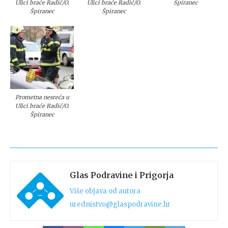
Ulici braće Radić/O.
Ulici braće Radić/O.
Špiranec
Špiranec
Špiranec
Prometna nesreća u
Ulici braće Radić/O.
Špiranec
Glas Podravine i Prigorja
Više objava od autora
urednistvo@glaspodravine.hr