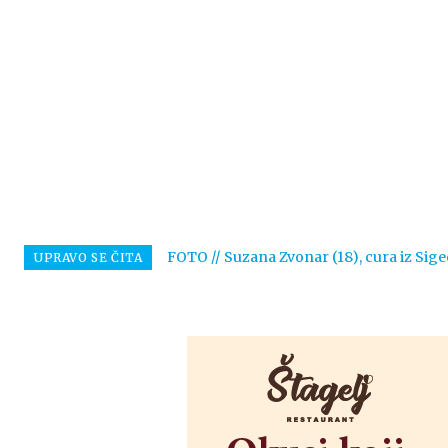
FOTO // Suzana Zvonar (18), cura iz Sige
UPRAVO SE ČITA