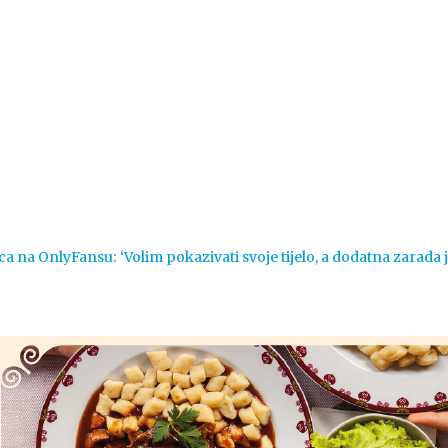
Vijesti
Život
Sport
Crna k
ca na OnlyFansu: ‘Volim pokazivati svoje tijelo, a dodatna zarada 