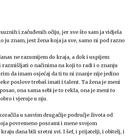
uznih i začuđenih očiju, jer sve što sam ja vidjela
o ju znam, jest žena koja ja sve, samo ni pod razno
 danas ne razumijem do kraja, a dok i uspijem
i razmišljati o načinima na koji to radi i o znanju
vorim da imam osjećaj da ti tu ni znanje nije jedino
eke poslove trebaš imati i talent. Ta žena je meni
posao, ona sama sebi je to rekla, ona je meni to
obro i vjeruje u nju.
koračila u sasvim drugačije područje života od
 koja povremeno posrami i mene svojom
dana bili sretni svi. I šef, i prijatelji, i obitelj, i