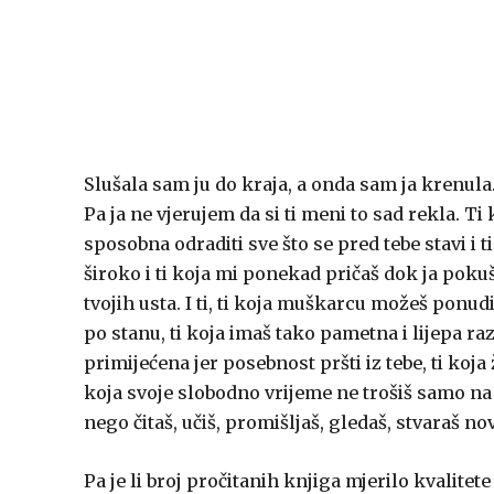
Slušala sam ju do kraja, a onda sam ja krenula
Pa ja ne vjerujem da si ti meni to sad rekla. Ti 
sposobna odraditi sve što se pred tebe stavi i t
široko i ti koja mi ponekad pričaš dok ja pokuša
tvojih usta. I ti, ti koja muškarcu možeš ponud
po stanu, ti koja imaš tako pametna i lijepa raz
primijećena jer posebnost pršti iz tebe, ti koja 
koja svoje slobodno vrijeme ne trošiš samo na 
nego čitaš, učiš, promišljaš, gledaš, stvaraš nov
Pa je li broj pročitanih knjiga mjerilo kvalitet