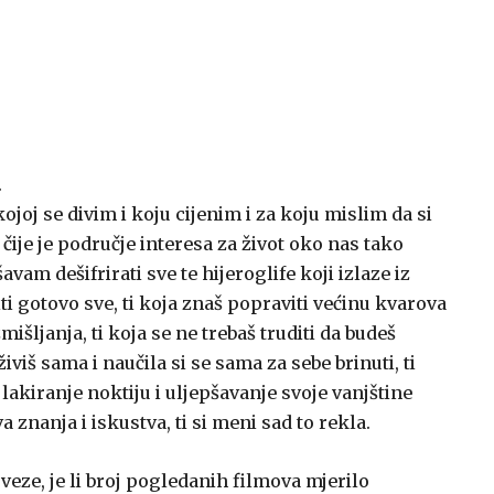
.
kojoj se divim i koju cijenim i za koju mislim da si
i čije je područje interesa za život oko nas tako
vam dešifrirati sve te hijeroglife koji izlaze iz
iti gotovo sve, ti koja znaš popraviti većinu kvarova
mišljanja, ti koja se ne trebaš truditi da budeš
živiš sama i naučila si se sama za sebe brinuti, ti
lakiranje noktiju i uljepšavanje svoje vanjštine
a znanja i iskustva, ti si meni sad to rekla.
e veze, je li broj pogledanih filmova mjerilo