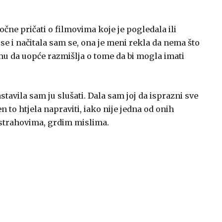
ne pričati o filmovima koje je pogledala ili
se i načitala sam se, ona je meni rekla da nema što
mu da uopće razmišlja o tome da bi mogla imati
stavila sam ju slušati. Dala sam joj da isprazni sve
tren to htjela napraviti, iako nije jedna od onih
, strahovima, grdim mislima.