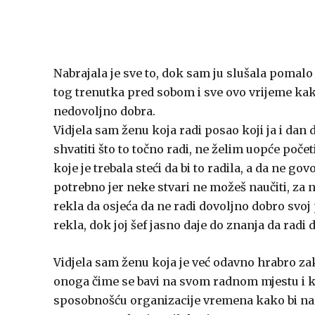
Nabrajala je sve to, dok sam ju slušala pomalo s
tog trenutka pred sobom i sve ovo vrijeme kak
nedovoljno dobra.
Vidjela sam ženu koja radi posao koji ja i dan
shvatiti što to točno radi, ne želim uopće počet
koje je trebala steći da bi to radila, a da ne go
potrebno jer neke stvari ne možeš naučiti, za n
rekla da osjeća da ne radi dovoljno dobro svoj 
rekla, dok joj šef jasno daje do znanja da radi d
Vidjela sam ženu koja je već odavno hrabro za
onoga čime se bavi na svom radnom mjestu i
sposobnošću organizacije vremena kako bi na kraju 