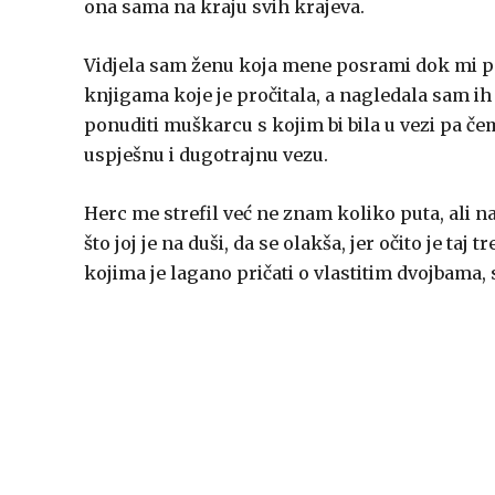
ona sama na kraju svih krajeva.
Vidjela sam ženu koja mene posrami dok mi poč
knjigama koje je pročitala, a nagledala sam ih 
ponuditi muškarcu s kojim bi bila u vezi pa če
uspješnu i dugotrajnu vezu.
Herc me strefil već ne znam koliko puta, ali na
što joj je na duši, da se olakša, jer očito je taj 
kojima je lagano pričati o vlastitim dvojbama