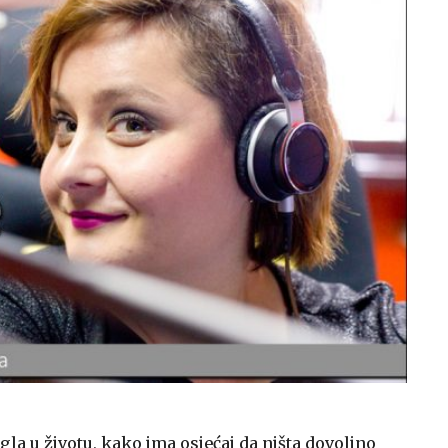
igla u životu, kako ima osjećaj da ništa dovoljno