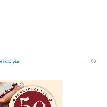
Kolumne
Intervjui
Kultura
ronika
Fotogalerije
Promo
je samo plus’